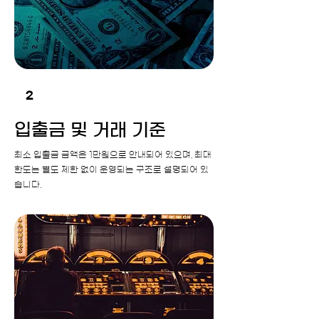
2
입출금 및 거래 기준
최소 입출금 금액은 1만원으로 안내되어 있으며, 최대
한도는 별도 제한 없이 운영되는 구조로 설명되어 있
습니다.