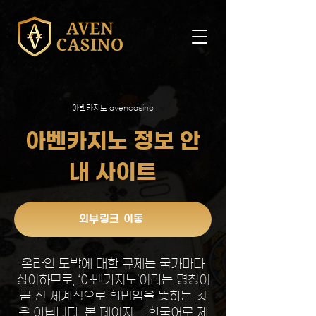
아벤카지노 avencasino
아벤카지노 정보 안
내 사이트
외부링크 이동
온라인 도박에 대한 규제는 국가마다
상이하므로, ‘아벤카지노’이라는 명칭이
곧 전 세계적으로 합법임을 뜻하는 것
은 아닙니다. 본 페이지는 한국어로 제