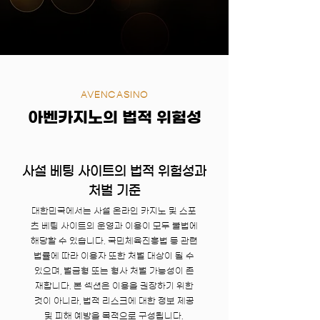
AVENCASINO
아벤카지노의 법적 위험성
사설 베팅 사이트의 법적 위험성과
처벌 기준
대한민국에서는 사설 온라인 카지노 및 스포
츠 베팅 사이트의 운영과 이용이 모두 불법에
해당할 수 있습니다. 국민체육진흥법 등 관련
법률에 따라 이용자 또한 처벌 대상이 될 수
있으며, 벌금형 또는 형사 처벌 가능성이 존
재합니다. 본 섹션은 이용을 권장하기 위한
것이 아니라, 법적 리스크에 대한 정보 제공
및 피해 예방을 목적으로 구성됩니다.